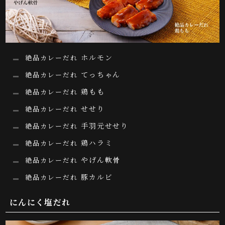
ホルモン
絶品カレーだれ
てっちゃん
絶品カレーだれ
鶏もも
絶品カレーだれ
せせり
絶品カレーだれ
手羽元せせり
絶品カレーだれ
鶏ハラミ
絶品カレーだれ
やげん軟骨
絶品カレーだれ
豚カルビ
絶品カレーだれ
にんにく塩だれ