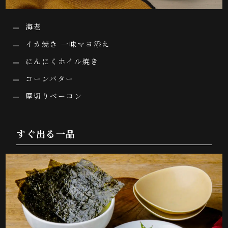
海老
イカ焼き 一味マヨ添え
にんにくホイル焼き
コーンバター
厚切りベーコン
すぐ出る一品