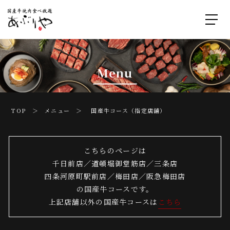
Menu
TOP ＞
メニュー
＞ 国産牛コース（指定店舗）
こちらのページは
千日前店／道頓堀御堂筋店／三条店
四条河原町駅前店／梅田店／阪急梅田店
の国産牛コースです。
上記店舗以外の国産牛コースは
こちら