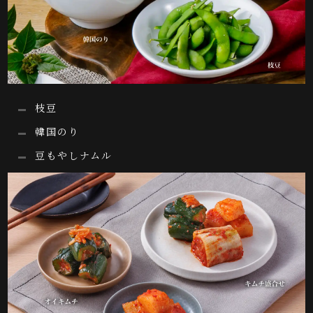
枝豆
韓国のり
豆もやしナムル