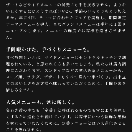
ザートなどサイドメニューの開発にも手を抜きません。よりお
いしくするにはどうすればいいか。季節のいろどりをどう加え
るか。年に4回、テーマに合わせたフェアを実施し、期間限定
テーマメニューを導入。またグランドメニューは半年に１回リ
ニューアルします。メニューの鮮度でお客様を飽きさせませ
ん。
手間暇かけた、手づくりメニューも。
食べ放題といえば、サイドメニューはセントラルキッチンで調
理されている、と思われる方も多いでしょう。私たちは店内調
理にこだわります。スンドゥブなどの煮込み系メニューから、
スープ類、サラダ、デザートもすべて店内で手づくり。出来立
てのおいしさをお客様へ味わっていただくために、手間ひまを
惜しみません。
人気メニューも、常に新しく。
名わき役の中でも「定番」と呼ばれるものでも常により美味し
くするため進化させ続けています。お客様にいつも新鮮な感動
を味わっていただくために。定番メニューとはいえ進化させる
ことを忘れません。