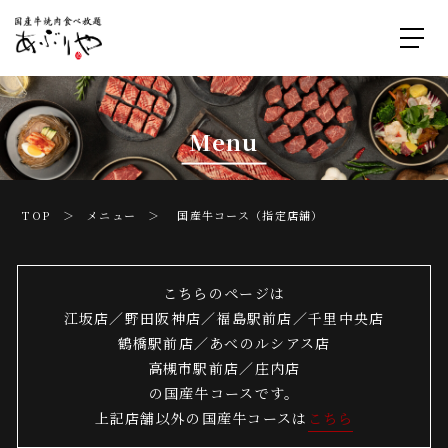
Menu
TOP ＞
メニュー
＞ 国産牛コース（指定店舗）
こちらのページは
江坂店／野田阪神店／福島駅前店／千里中央店
鶴橋駅前店／あべのルシアス店
高槻市駅前店／庄内店
の国産牛コースです。
上記店舗以外の国産牛コースは
こちら