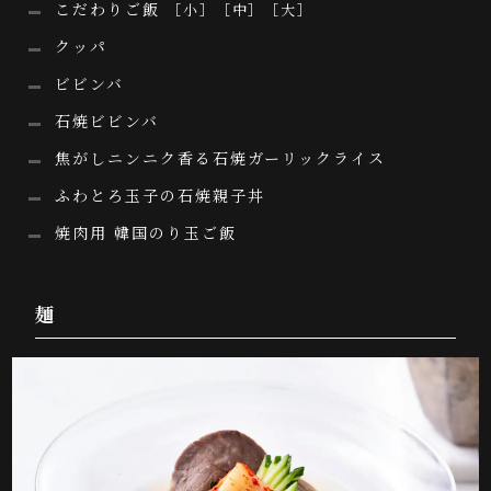
こだわりご飯
［小］［中］［大］
クッパ
ビビンバ
石焼ビビンバ
焦がしニンニク香る石焼ガーリックライス
ふわとろ玉子の石焼親子丼
焼肉用 韓国のり玉ご飯
麺