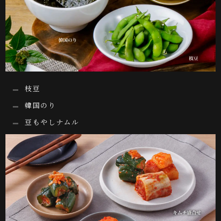
枝豆
韓国のり
豆もやしナムル