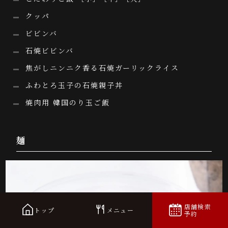
クッパ
ビビンバ
石焼ビビンバ
焦がしニンニク香る石焼ガーリックライス
ふわとろ玉子の石焼親子丼
焼肉用 韓国のり玉ご飯
麺
店舗検索
トップ
メニュー
予約