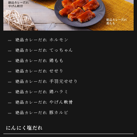
ホルモン
絶品カレーだれ
てっちゃん
絶品カレーだれ
鶏もも
絶品カレーだれ
せせり
絶品カレーだれ
手羽元せせり
絶品カレーだれ
鶏ハラミ
絶品カレーだれ
やげん軟骨
絶品カレーだれ
豚カルビ
絶品カレーだれ
にんにく塩だれ