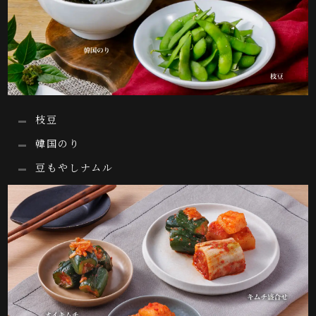
枝豆
韓国のり
豆もやしナムル