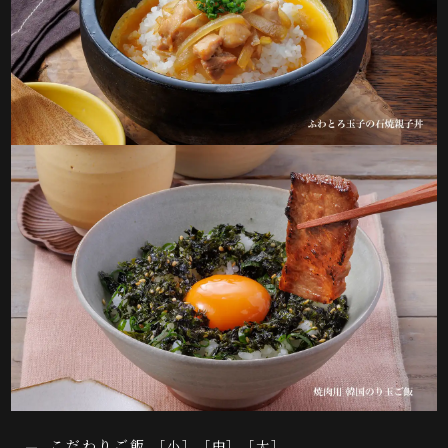
こだわりご飯
［小］［中］［大］