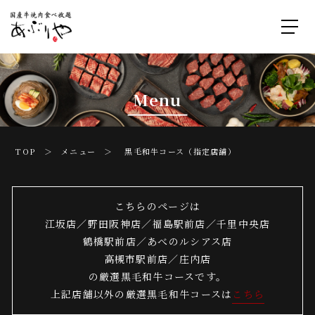
Menu
TOP ＞
メニュー
＞ 黒毛和牛コース（指定店舗）
こちらのページは
江坂店／野田阪神店／福島駅前店／千里中央店
鶴橋駅前店／あべのルシアス店
高槻市駅前店／庄内店
の厳選黒毛和牛コースです。
上記店舗以外の厳選黒毛和牛コースは
こちら