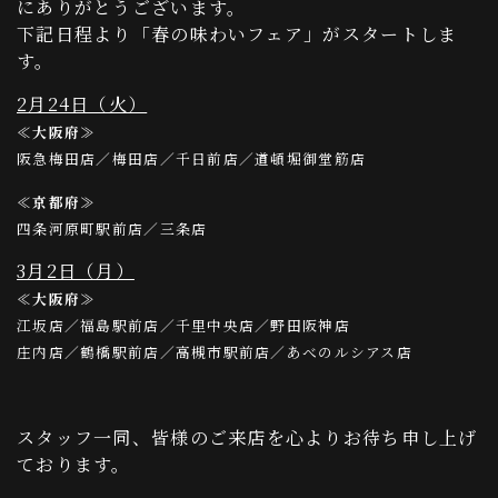
にありがとうございます。
下記日程より「春の味わいフェア」がスタートしま
す。
2月24日（火）
≪大阪府≫
阪急梅田店／梅田店／千日前店／道頓堀御堂筋店
≪京都府≫
四条河原町駅前店／三条店
3月2日（月）
≪大阪府≫
江坂店／福島駅前店／千里中央店／野田阪神店
庄内店／鶴橋駅前店／高槻市駅前店／あべのルシアス店
スタッフ一同、皆様のご来店を心よりお待ち申し上げ
ております。