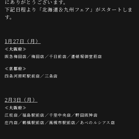
にありがとうございます。
下記日程より「北海道＆九州フェア」がスタートしま
す。
1月27日（月）
≪大阪府≫
阪急梅田店／梅田店／千日前店／道頓堀御堂筋店
≪京都府≫
四条河原町駅前店／三条店
2月3日（月）
≪大阪府≫
江坂店／福島駅前店／千里中央店／野田阪神店
庄内店／鶴橋駅前店／高槻市駅前店／あべのルシアス店